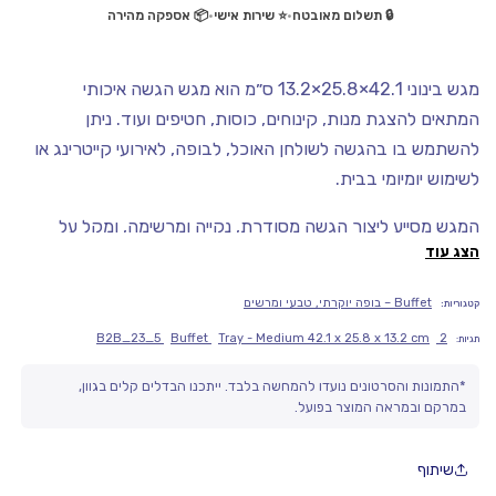
🔒 תשלום מאובטח
•
⭐ שירות אישי
•
📦 אספקה מהירה
מגש בינוני 42.1×25.8×13.2 ס״מ הוא מגש הגשה איכותי
המתאים להצגת מנות, קינוחים, כוסות, חטיפים ועוד. ניתן
להשתמש בו בהגשה לשולחן האוכל, לבופה, לאירועי קייטרינג או
לשימוש יומיומי בבית.
המגש מסייע ליצור הגשה מסודרת, נקייה ומרשימה, ומקל על
הצג עוד
נשיאה והוצאת מנות מהמטבח לאזור ההגשה.
מוצר מבית Sango, המיובא רשמית לישראל על ידי Diamond
Buffet – בופה יוקרתי, טבעי ומרשים
קטגוריות:
Chef ומציע סטנדרט גבוה של איכות, עמידות ועיצוב.
B2B_23_5
Buffet
Tray - Medium 42.1 x 25.8 x 13.2 cm
2
תגיות:
מפרט המוצר:
*התמונות והסרטונים נועדו להמחשה בלבד. ייתכנו הבדלים קלים בגוון,
במרקם ובמראה המוצר בפועל.
• מתאים להגשת מנות, קינוחים או שתייה
• שימושי בבתי קפה, מסעדות ובתים פרטיים
שיתוף
• מסייע ליצירת שולחן מסודר ומעוצב