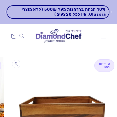
דלג
↵
↵
↵
↵
בר
לתוכן
10% הנחה בהזמנות מעל 500₪ (ללא מוצרי
למ
Glassia, אין כפל מבצעים)
הפ
דלג
למידע
על
2 יחידות
בסט
המוצר