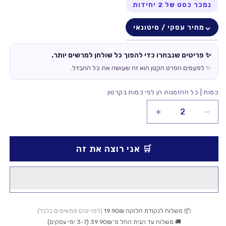
נמכר כסט של 2 יחידות
מחיר עסקי / סיטונאי
✨ פריטים שנבחרו כדי להפוך כל שולחן למרשים יותר.
✨ לפעמים הפרט הקטן הוא זה שעושה את כל ההבדל.
כמות | כל ההזמנות הן לפי כמות בקרטון
הקטנת
הגדלת
כמות
כמות
עבור
עבור
🛒 אני רוצה את זה
מגש
מגש
בינוני
בינוני
42.1×25.8×13.2ס״מ
42.1×25.8×13.2ס״מ
📦 משלוח לנקודת חלוקה 19.90₪
(לפריטים מתאימים בלבד)
🚚 משלוח עד הבית החל מ־39.90₪ (3-7 ימי עסקים)