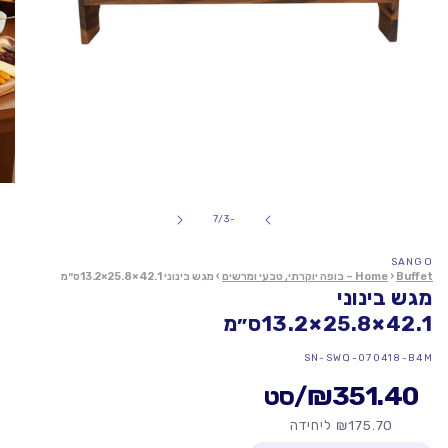
פתח
מדיה
1
של
7
/
-3
במודל
SANGO
Buffet – בופה יוקרתי, טבעי ומרשים
›
Home
›
מגש בינוני 42.1×25.8×13.2ס״מ
מגש בינוני
42.1×25.8×13.2ס״מ
מק"ט:
SN-SWQ-070418-B4M
₪351.40
/סט
₪175.70 ליחידה