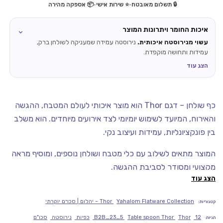
🔒 תשלום מאובטח
•
⭐ שירות אישי
•
📦 אספקה מהירה
⌄
איכות החומר ויתרונות המוצר
עשוי מנירוסטה איכותית.
נירוסטה עמידה שמעניקה לשולחן ברק,
עמידות ותחושה מוקפדת.
הצג עוד
כף שולחן – דגם Thor הוא מוצר איכותי לעולם המטבח, ההגשה
והאירוח, המיועד לשימוש יומיומי לצד אירועים מיוחדים. הוא משלב
בין פונקציונליות, עמידות ועיצוב נקי.
המוצר מתאים לשילוב עם כלי מטבח ושולחן נוספים, ומוסיף מראה
מקצועי ומסודר לסביבת ההגשה.
הצג עוד
מוצר מבית Yahalom, המיובא רשמית לישראל על ידי Diamond
Chef ומציע סטנדרט גבוה של איכות, עמידות ועיצוב.
Yahalom Flatware Collection – יהלום | סכו״ם יוקרתי
Thor
קטגוריות:
12
Thor
Table spoon Thor
B2B_23_5
כפיות
נירוסטה
סכו"ם
תגיות: