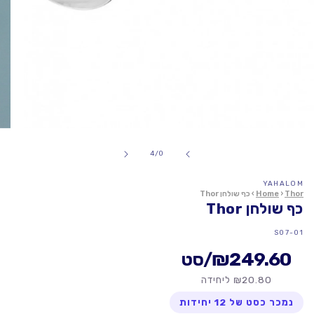
פתח
מדיה
1
של
4
/
0
במודל
YAHALOM
Thor
›
Home
›
כף שולחן Thor
כף שולחן Thor
מק"ט:
S07-01
₪249.60
/סט
₪20.80 ליחידה
נמכר כסט של 12 יחידות