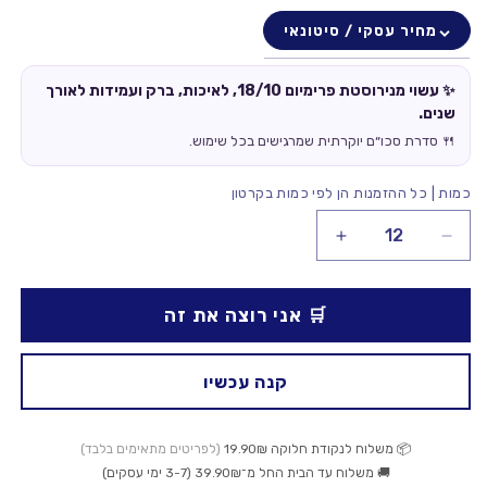
מחיר עסקי / סיטונאי
✨ עשוי מנירוסטת פרימיום 18/10, לאיכות, ברק ועמידות לאורך
שנים.
🍴 סדרת סכו״ם יוקרתית שמרגישים בכל שימוש.
כמות | כל ההזמנות הן לפי כמות בקרטון
הקטנת
הגדלת
כמות
כמות
עבור
עבור
🛒 אני רוצה את זה
כף
כף
שולחן
שולחן
Thor
Thor
קנה עכשיו
📦 משלוח לנקודת חלוקה 19.90₪
(לפריטים מתאימים בלבד)
🚚 משלוח עד הבית החל מ־39.90₪ (3-7 ימי עסקים)