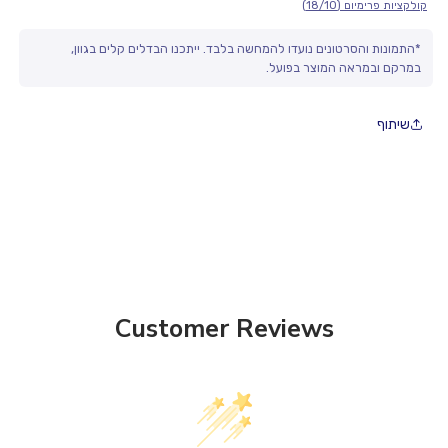
מפרט המוצר:
קולקציות פרימיום (18/10)
• מתאים לשימוש ביתי ומקצועי
*התמונות והסרטונים נועדו להמחשה בלבד. ייתכנו הבדלים קלים בגוון,
• עמיד ומתאים לשימוש חוזר
במרקם ובמראה המוצר בפועל.
• משתלב במגוון סגנונות עיצוב
• פתרון נוח ואסתטי לעולם ההגשה והאירוח
שיתוף
Customer Reviews