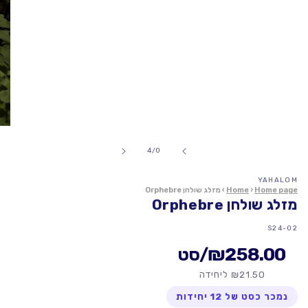
פתח
מדיה
1
של
4
/
0
במודל
YAHALOM
Home page
›
Home
›
מזלג שולחן Orphebre
מזלג שולחן Orphebre
מק"ט:
S24-02
₪258.00
/סט
₪21.50 ליחידה
נמכר כסט של 12 יחידות