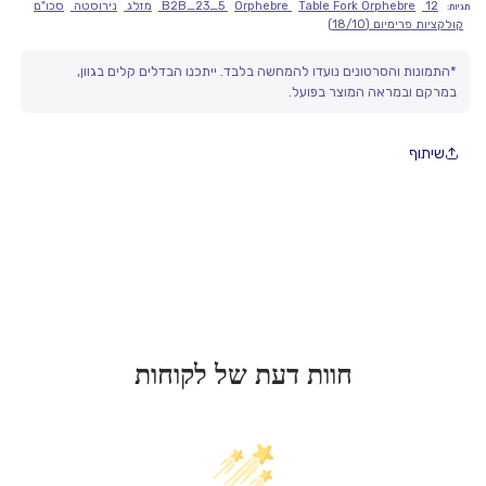
מפרט המוצר:
12
Table Fork Orphebre
Orphebre
B2B_23_5
מזלג
נירוסטה
סכו"ם
תגיות:
קולקציות פרימיום (18/10)
• מזלג המתאים לשימוש יומיומי ולאירוח
• עיצוב אלגנטי המשתלב במגוון שירותי שולחן
*התמונות והסרטונים נועדו להמחשה בלבד. ייתכנו הבדלים קלים בגוון,
• מתאים למסעדות, מלונות ובתים פרטיים
במרקם ובמראה המוצר בפועל.
• עמיד לאורך זמן ונוח לשימוש
שיתוף
חוות דעת של לקוחות