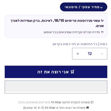
מחיר עסקי / סיטונאי
✨ עשוי מנירוסטת פרימיום 18/10, לאיכות, ברק ועמידות לאורך
שנים.
🍴 סדרת סכו״ם יוקרתית שמרגישים בכל שימוש.
כמות | כל ההזמנות הן לפי כמות בקרטון
הקטנת
הגדלת
כמות
כמות
עבור
עבור
🛒 אני רוצה את זה
מזלג
מזלג
שולחן
שולחן
Orphebre
Orphebre
📦 משלוח לנקודת חלוקה 19.90₪
(לפריטים מתאימים בלבד)
🚚 משלוח עד הבית החל מ־39.90₪ (3-7 ימי עסקים)