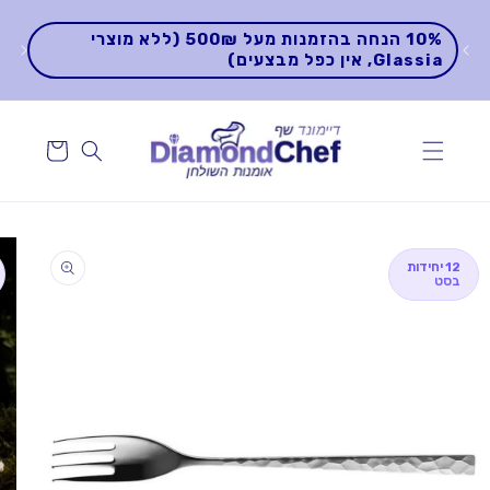
דלג
↵
↵
↵
↵
בר
לתוכן
10% הנחה בהזמנות מעל 500₪ (ללא מוצרי
למ
Glassia, אין כפל מבצעים)
הפ
דלג
למידע
על
12 יחידות
בסט
המוצר