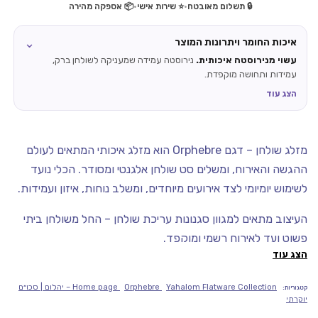
🔒 תשלום מאובטח
•
⭐ שירות אישי
•
📦 אספקה מהירה
⌄
איכות החומר ויתרונות המוצר
עשוי מנירוסטה איכותית.
נירוסטה עמידה שמעניקה לשולחן ברק,
עמידות ותחושה מוקפדת.
הצג עוד
מזלג שולחן – דגם Orphebre הוא מזלג איכותי המתאים לעולם
ההגשה והאירוח, ומשלים סט שולחן אלגנטי ומסודר. הכלי נועד
לשימוש יומיומי לצד אירועים מיוחדים, ומשלב נוחות, איזון ועמידות.
העיצוב מתאים למגוון סגנונות עריכת שולחן – החל משולחן ביתי
פשוט ועד לאירוח רשמי ומוקפד.
הצג עוד
מוצר מבית Yahalom, המיובא רשמית לישראל על ידי Diamond
Chef ומציע סטנדרט גבוה של איכות, עמידות ועיצוב.
Orphebre
Home page
Yahalom Flatware Collection – יהלום | סכו״ם
קטגוריות:
יוקרתי