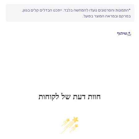
• מתאים לשימוש ביתי ומקצועי
*התמונות והסרטונים נועדו להמחשה בלבד. ייתכנו הבדלים קלים בגוון,
• עמיד ומתאים לשימוש חוזר
במרקם ובמראה המוצר בפועל.
• משתלב במגוון סגנונות עיצוב
• פתרון נוח ואסתטי לעולם ההגשה והאירוח
שיתוף
55x34.5x18ס"מ
חוות דעת של לקוחות