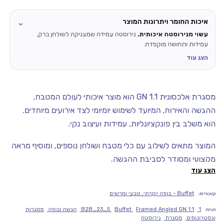
⌄
איכות החומר ויתרונות המוצר
עשוי מנירוסטה איכותית.
נירוסטה עמידה שמעניקה לשולחן ברק,
עמידות ותחושה מוקפדת.
הצג עוד
מסגרת אלכסונית GN 1.1 הוא מוצר איכותי לעולם המטבח,
ההגשה והאירוח, המיועד לשימוש יומיומי לצד אירועים מיוחדים.
הוא משלב בין פונקציונליות, עמידות ועיצוב נקי.
המוצר מתאים לשילוב עם כלי מטבח ושולחן נוספים, ומוסיף מראה
מקצועי ומסודר לסביבת ההגשה.
הצג עוד
מוצר מבית Sango, המיובא רשמית לישראל על ידי Diamond
Chef ומציע סטנדרט גבוה של איכות, עמידות ועיצוב.
Buffet – בופה יוקרתי, טבעי ומרשים
קטגוריות:
1
Framed Angled GN 1.1
Buffet
B2B_23_5
הגשה ובופה
מסגרות
תגיות:
מפרט המוצר:
וגסטרונומים
מסגרת
נירוסטה