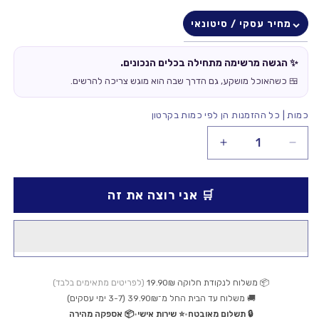
מחיר עסקי / סיטונאי
✨ הגשה מרשימה מתחילה בכלים הנכונים.
🍱 כשהאוכל מושקע, גם הדרך שבה הוא מוגש צריכה להרשים.
כמות | כל ההזמנות הן לפי כמות בקרטון
הקטנת
הגדלת
כמות
כמות
עבור
עבור
🛒 אני רוצה את זה
מסגרת
מסגרת
אלכסונית
אלכסונית
GN
GN
1.1-
1.1-
מידות:55x34.5x18ס&quot;מ
מידות:55x34.5x18ס&quot;מ
📦 משלוח לנקודת חלוקה 19.90₪
(לפריטים מתאימים בלבד)
🚚 משלוח עד הבית החל מ־39.90₪ (3-7 ימי עסקים)
🔒 תשלום מאובטח
•
⭐ שירות אישי
•
📦 אספקה מהירה