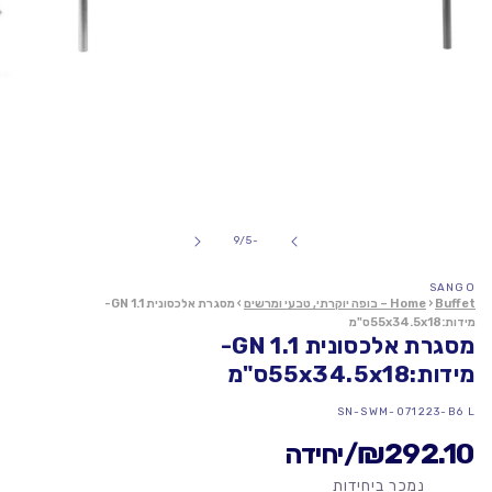
פתח
מדיה
1
של
9
/
-5
במודל
SANGO
Buffet – בופה יוקרתי, טבעי ומרשים
›
Home
›
מסגרת אלכסונית GN 1.1-
מידות:55x34.5x18ס"מ
מסגרת אלכסונית GN 1.1-
מידות:55x34.5x18ס"מ
מק"ט:
SN-SWM-071223-B6 L
₪292.10
/יחידה
נמכר ביחידות