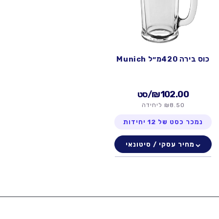
ה
:
כוס בירה 420מ״ל Munich
₪102.00
/סט
₪8.50 ליחידה
נמכר כסט של 12 יחידות
מחיר עסקי / סיטונאי